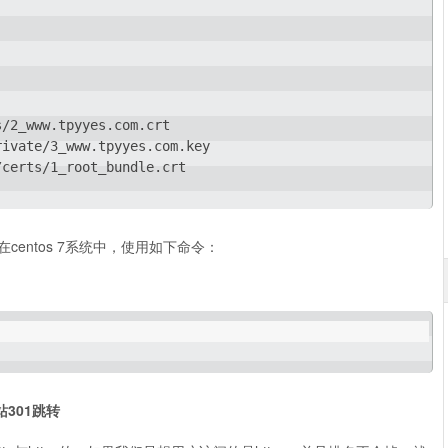
/2_www.tpyyes.com.crt

ivate/3_www.tpyyes.com.key

certs/1_root_bundle.crt

centos 7系统中，使用如下命令：
站301跳转