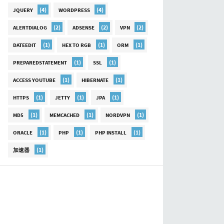
(4)
(4)
JQUERY
WORDPRESS
(2)
(2)
(2)
ALERTDIALOG
ADSENSE
VPN
(1)
(1)
(1)
DATEEDIT
HEX TO RGB
ORM
(1)
(1)
PREPAREDSTATEMENT
SSL
(1)
(1)
ACCESS YOUTUBE
HIBERNATE
(1)
(1)
(1)
HTTPS
JETTY
JPA
(1)
(1)
(1)
MD5
MEMCACHED
NORDVPN
(1)
(1)
(1)
ORACLE
PHP
PHP INSTALL
(1)
加速器