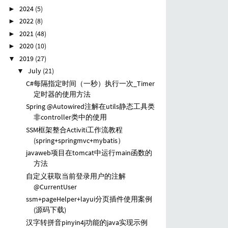
2024
(5)
►
2022
(8)
►
2021
(48)
►
2020
(10)
►
2019
(27)
▼
July
(21)
▼
C#每隔指定时间（一秒）执行一次_Timer
定时器的使用方法
Spring @Autowired注解在utils静态工具类
非controller类中的使用
SSM框架整合Activiti工作流教程
(spring+springmvc+mybatis）
javaweb项目在tomcat中运行main函数的
方法
自定义获取当前登录用户的注解
@CurrentUser
ssm+pageHelper+layui分页插件使用案例
(源码下载)
汉字转拼音pinyin4j功能的java实现示例