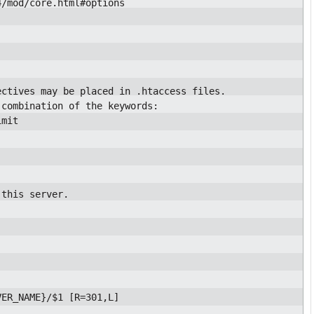
/mod/core.html#options

ctives may be placed in .htaccess files.

combination of the keywords:

mit

this server.

ER_NAME}/$1 [R=301,L]
