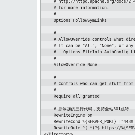
    # http://httpd.apache.org/docs/2.4
    # for more information.

    #

    Options FollowSymLinks

    #

    # AllowOverride controls what dire
    # It can be "All", "None", or any 
    #   Options FileInfo AuthConfig Li
    #

    AllowOverride None

    #

    # Controls who can get stuff from 
    #

    Require all granted

    # 新添加的三行代码，支持全站301跳转

    RewriteEngine on

    RewriteCond %{SERVER_PORT} !^443$

    RewriteRule ^(.*)?$ https://%{SERV
</Directory>