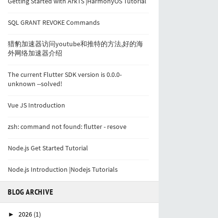
Getting Started with ArkTS |HarmonyOS Tutorial
SQL GRANT REVOKE Commands
猎豹加速器访问youtube和推特的方法,好的海
外网络加速器介绍
The current Flutter SDK version is 0.0.0-
unknown --solved!
Vue JS Introduction
zsh: command not found: flutter - resove
Node.js Get Started Tutorial
Node.js Introduction |Nodejs Tutorials
BLOG ARCHIVE
2026
(1)
►