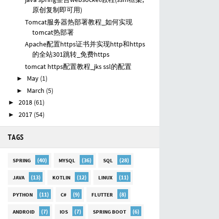
原创复制即可用)
Tomcat服务器热部署教程_如何实现
tomcat热部署
Apache配置https证书并实现http和https
的全站301跳转_免费https
tomcat https配置教程_jks ssl的配置
May
(1)
►
March
(5)
►
2018
(61)
►
2017
(54)
►
TAGS
(40)
(36)
(28)
SPRING
MYSQL
SQL
(13)
(12)
(11)
JAVA
KOTLIN
LINUX
(11)
(9)
(8)
PYTHON
C#
FLUTTER
(7)
(7)
(6)
ANDROID
IOS
SPRING BOOT